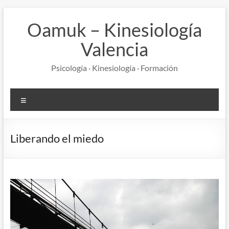
Saltar
al
Oamuk – Kinesiología
contenido
Valencia
Psicología · Kinesiología · Formación
Menú
Liberando el miedo