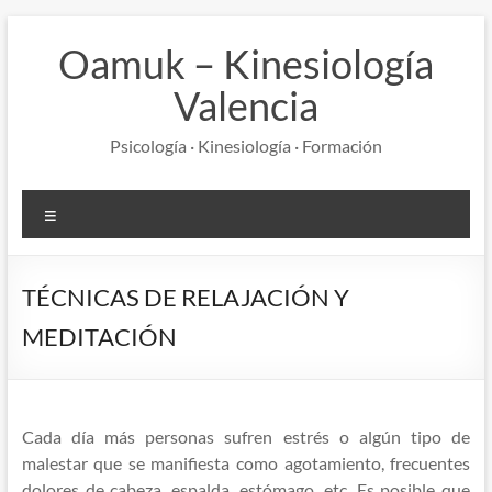
Saltar
al
Oamuk – Kinesiología
contenido
Valencia
Psicología · Kinesiología · Formación
Menú
TÉCNICAS DE RELAJACIÓN Y
MEDITACIÓN
Cada día más personas sufren estrés o algún tipo de
malestar que se manifiesta como agotamiento, frecuentes
dolores de cabeza, espalda, estómago, etc. Es posible que