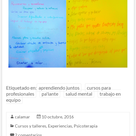
Etiquetado en:
aprendiendo juntos
cursos para
profesionales
pa'lante
salud mental
trabajo en
equipo
calamar
10 octubre, 2016
Cursos y talleres
,
Experiencias
,
Psicoterapia
2 comentarios