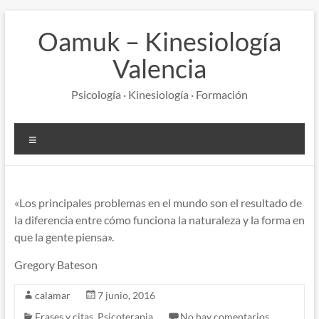
Saltar
al
Oamuk – Kinesiología
contenido
Valencia
Psicología · Kinesiología · Formación
Menú
«Los principales problemas en el mundo son el resultado de
la diferencia entre cómo funciona la naturaleza y la forma en
que la gente piensa».
Gregory Bateson
calamar
7 junio, 2016
Frases y citas
,
Psicoterapia
No hay comentarios