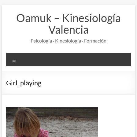
Saltar
al
Oamuk – Kinesiología
contenido
Valencia
Psicología · Kinesiología · Formación
Menú
Girl_playing