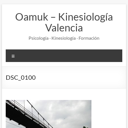
Saltar
al
Oamuk – Kinesiología
contenido
Valencia
Psicología · Kinesiología · Formación
Menú
DSC_0100