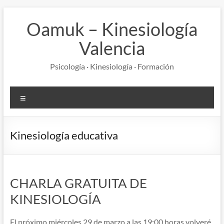
Saltar
al
Oamuk – Kinesiología
contenido
Valencia
Psicología · Kinesiología · Formación
Menú
Kinesiología educativa
CHARLA GRATUITA DE
KINESIOLOGÍA
El próximo miércoles 29 de marzo a las 19:00 horas volveré