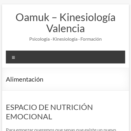
Saltar
al
Oamuk – Kinesiología
contenido
Valencia
Psicología · Kinesiología · Formación
Menú
Alimentación
ESPACIO DE NUTRICIÓN
EMOCIONAL
Para empezar queremos que sepas que existe un nuevo