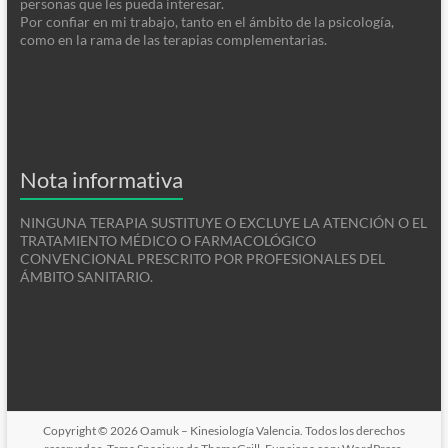
personas que les pueda interesar.
Por confiar en mi trabajo, tanto en el ámbito de la psicología,
como en la rama de las terapias complementarias.
Nota informativa
NINGUNA TERAPIA SUSTITUYE O EXCLUYE LA ATENCIÓN O EL
TRATAMIENTO MÉDICO O FARMACOLÓGICO
CONVENCIONAL PRESCRITO POR PROFESIONALES DEL
ÁMBITO SANITARIO.
Copyright © 2026
Oamuk – Kinesiología Valencia
. Todos los derechos