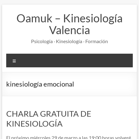
Saltar
al
Oamuk – Kinesiología
contenido
Valencia
Psicología · Kinesiología · Formación
Menú
kinesiología emocional
CHARLA GRATUITA DE
KINESIOLOGÍA
El próximo miércoles 29 de marzo a las 19:00 horas volveré