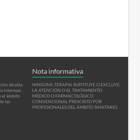
Nota informativa
ción de esta
NINGUNA TERAPIA SUSTITUYE O EXCLUYE
a interesar.
LA ATENCIÓN O EL TRATAMIENTO
n el ámbito
MÉDICO O FARMACOLÓGICO
de las
CONVENCIONAL PRESCRITO POR
PROFESIONALES DEL ÁMBITO SANITARIO.