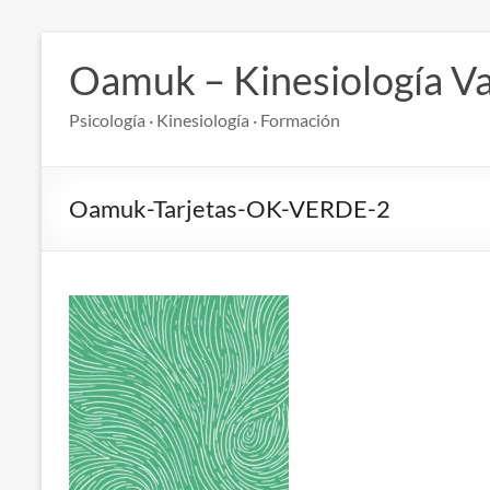
Saltar
al
Oamuk – Kinesiología Va
contenido
Psicología · Kinesiología · Formación
Oamuk-Tarjetas-OK-VERDE-2