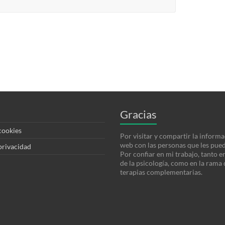
Gracias
 cookies
Por visitar y compartir la informa
web con las personas que les pued
 privacidad
Por confiar en mi trabajo, tanto e
de la psicología, como en la rama 
terapias complementarias.