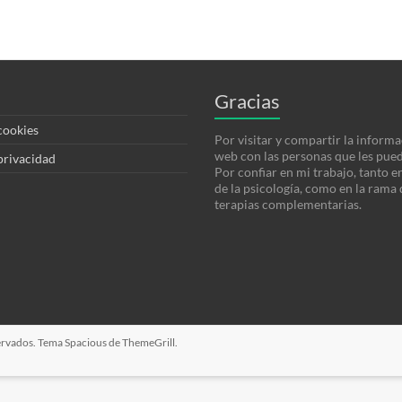
Gracias
 cookies
Por visitar y compartir la informa
web con las personas que les pued
 privacidad
Por confiar en mi trabajo, tanto e
de la psicología, como en la rama 
terapias complementarias.
servados. Tema
Spacious
de ThemeGrill.