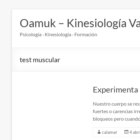
Saltar
al
Oamuk – Kinesiología Va
contenido
Psicología · Kinesiología · Formación
test muscular
Experimenta 
Nuestro cuerpo se rest
fuertes o carencias ir
bloqueos pero cuand
calamar
4 abr