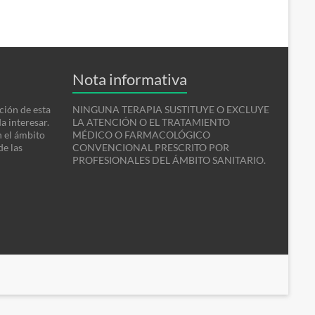
Nota informativa
ción de esta
NINGUNA TERAPIA SUSTITUYE O EXCLUYE
a interesar.
LA ATENCIÓN O EL TRATAMIENTO
n el ámbito
MÉDICO O FARMACOLÓGICO
de las
CONVENCIONAL PRESCRITO POR
PROFESIONALES DEL ÁMBITO SANITARIO.