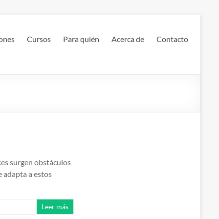
ones
Cursos
Para quién
Acerca de
Contacto
eces surgen obstáculos
e adapta a estos
Leer más