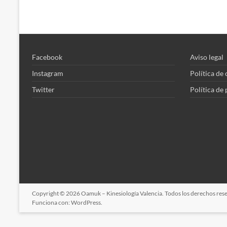
Facebook
Aviso legal
Instagram
Política de
Twitter
Política de
Copyright © 2026
Oamuk – Kinesiología Valencia
. Todos los derechos re
Funciona con:
WordPress
.