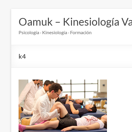
Saltar
al
Oamuk – Kinesiología Va
contenido
Psicología · Kinesiología · Formación
k4