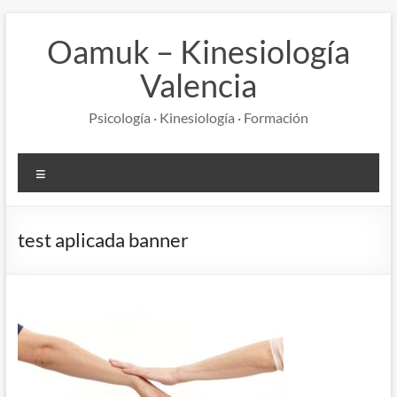
Saltar
al
Oamuk – Kinesiología
contenido
Valencia
Psicología · Kinesiología · Formación
Menú
test aplicada banner