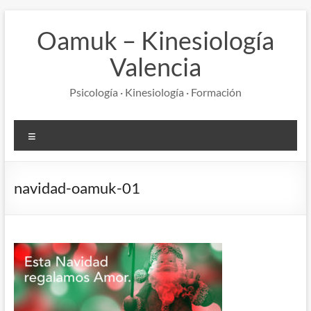
Saltar
al
Oamuk – Kinesiología
contenido
Valencia
Psicología · Kinesiología · Formación
Menú
navidad-oamuk-01