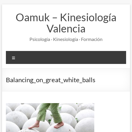
Saltar
al
Oamuk – Kinesiología
contenido
Valencia
Psicología · Kinesiología · Formación
Menú
Balancing_on_great_white_balls