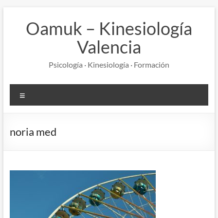
Saltar
al
Oamuk – Kinesiología
contenido
Valencia
Psicología · Kinesiología · Formación
Menú
noria med