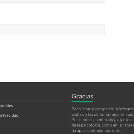
Gracias
 cookies
Por visitar y compartir la informa
web con las personas que les pued
 privacidad
Por confiar en mi trabajo, tanto e
de la psicología, como en la rama 
terapias complementarias.