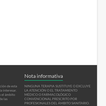
Nota informativa
ción de esta
NINGUNA TERAPIA SUSTITUYE O EXCLUYE
a interesar.
LA ATENCIÓN O EL TRATAMIENTO
n el ámbito
MÉDICO O FARMACOLÓGICO
de las
CONVENCIONAL PRESCRITO POR
PROFESIONALES DEL ÁMBITO SANITARIO.