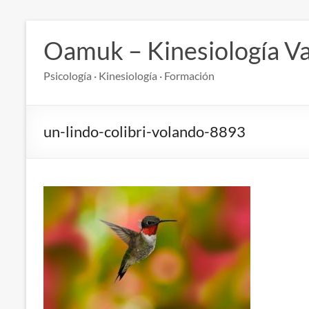
Saltar
al
Oamuk – Kinesiología Va
contenido
Psicología · Kinesiología · Formación
un-lindo-colibri-volando-8893