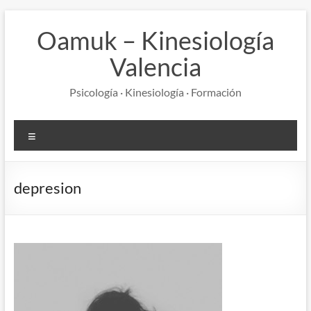
Saltar
al
Oamuk – Kinesiología
contenido
Valencia
Psicología · Kinesiología · Formación
Menú
depresion