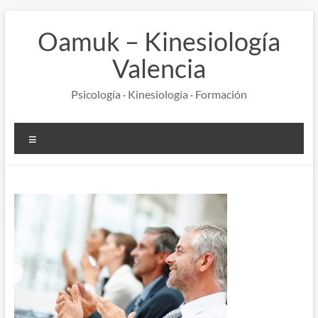
Saltar
al
Oamuk – Kinesiología
contenido
Valencia
Psicología · Kinesiología · Formación
Menú